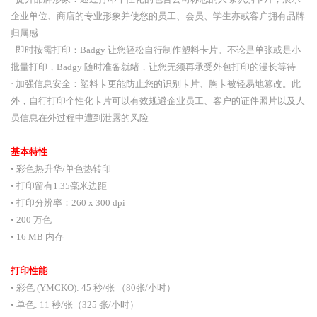
企业单位、商店的专业形象并使您的员工、会员、学生亦或客户拥有品牌
归属感
· 即时按需打印：Badgy 让您轻松自行制作塑料卡片。不论是单张或是小
批量打印，Badgy 随时准备就绪，让您无须再承受外包打印的漫长等待
· 加强信息
安全
：塑料卡更能防止您的识别卡片、胸卡被轻易地篡改。此
外，自行打印个性化卡片可以有效规避企业员工、客户的证件照片以及人
员信息在外过程中遭到泄露的风险
基本特性
• 彩色热升华/单色热转印
• 打印留有1.35毫米边距
• 打印分辨率：260 x 300 dpi
• 200 万色
• 16 MB 内存
打印性能
• 彩色 (YMCKO): 45 秒/张 （80张/小时）
• 单色: 11 秒/张（325 张/小时）